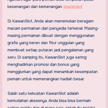
kesenangan dan kemenangan.
kawanslot
Di KawanSlot, Anda akan menemukan beragam
macam permainan dari penyedia terkenal. Masing-
masing permainan dibuat dengan menggunakan
grafis yang keren dan fitur unggulan yang
membuat setiap putaran jadi pengalaman yang
seru. Di samping itu, KawanSlot juga sering
menghadirkan promosi dan bonus yang
menggiurkan yang dapat menambah kesempatan
pemain untuk memenangkan hadiah besar.
Salah satu kekuatan KawanSlot adalah
kemudahan aksesnya. Anda bisa bisa bermain
setiap waktu dan di mana saja, entah itu melalui