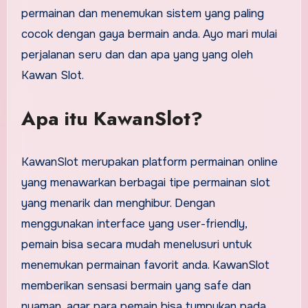
permainan dan menemukan sistem yang paling
cocok dengan gaya bermain anda. Ayo mari mulai
perjalanan seru dan dan apa yang yang oleh
Kawan Slot.
Apa itu KawanSlot?
KawanSlot merupakan platform permainan online
yang menawarkan berbagai tipe permainan slot
yang menarik dan menghibur. Dengan
menggunakan interface yang user-friendly,
pemain bisa secara mudah menelusuri untuk
menemukan permainan favorit anda. KawanSlot
memberikan sensasi bermain yang safe dan
nyaman, agar para pemain bisa tumpukan pada