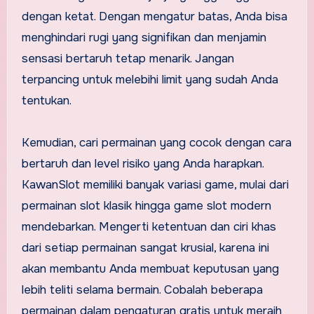
dengan ketat. Dengan mengatur batas, Anda bisa
menghindari rugi yang signifikan dan menjamin
sensasi bertaruh tetap menarik. Jangan
terpancing untuk melebihi limit yang sudah Anda
tentukan.
Kemudian, cari permainan yang cocok dengan cara
bertaruh dan level risiko yang Anda harapkan.
KawanSlot memiliki banyak variasi game, mulai dari
permainan slot klasik hingga game slot modern
mendebarkan. Mengerti ketentuan dan ciri khas
dari setiap permainan sangat krusial, karena ini
akan membantu Anda membuat keputusan yang
lebih teliti selama bermain. Cobalah beberapa
permainan dalam pengaturan gratis untuk meraih