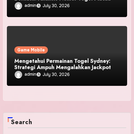
admin
July 30, 2026
Game Mobile
Mengetahui Permainan Togel Sydney:
Strategi Ampuh Mengalahkan Jackpot
admin
July 30, 2026
Search