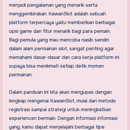
menjadi pengalaman yang menarik serta
menggembirakan. KawanSlot adalah sebuah
platform terpercaya yaitu memberikan berbagai
opsi game dan fitur menarik bagi para pemain.
Bagi pemula yang mau mencoba nasib sendiri
dalam alam permainan slot, sangat penting agar
memahami dasar-dasar dan cara kerja platform ini
supaya bisa menikmati setiap detik momen
permainan.
Dalam panduan ini kita akan mengupas dengan
lengkap mengenai KawanSlot, mulai dari metode
registrasi sampai strategi untuk meningkatkan
experiencen bermain. Dengan informasi informasi
yang, kamu dapat menjelajahi berbagai tipe