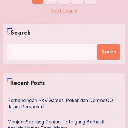
pagination
Next Page »
Search
Search
Recent Posts
Perbandingan PKV Games: Poker dan DominoQQ
dalam Perspektif
Menjadi Seorang Penjudi Toto yang Berhasil: