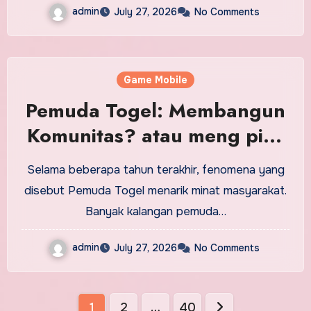
admin
July 27, 2026
No Comments
Game Mobile
Pemuda Togel: Membangun
Komunitas? atau meng picu
Kontroversi
Selama beberapa tahun terakhir, fenomena yang
disebut Pemuda Togel menarik minat masyarakat.
Banyak kalangan pemuda…
admin
July 27, 2026
No Comments
Posts
1
2
…
40