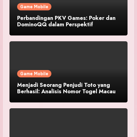
Game Mobile
Perbandingan PKV Games: Poker dan
DominoQQ dalam Perspektif
Game Mobile
Menjadi Seorang Penjudi Toto yang
Berhasil: Analisis Nomor Togel Macau