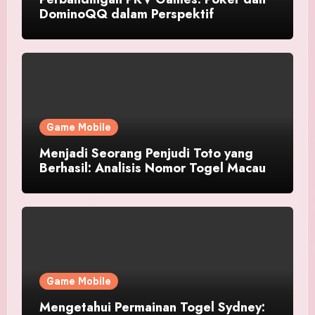
DominoQQ dalam Perspektif
Game Mobile
Menjadi Seorang Penjudi Toto yang
Berhasil: Analisis Nomor Togel Macau
Game Mobile
Mengetahui Permainan Togel Sydney: