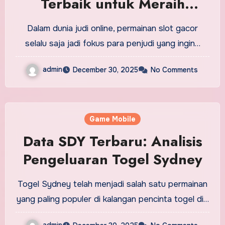
Terbaik untuk Meraih
Kemenangan Besar
Dalam dunia judi online, permainan slot gacor
selalu saja jadi fokus para penjudi yang ingin…
admin
December 30, 2025
No Comments
Game Mobile
Data SDY Terbaru: Analisis
Pengeluaran Togel Sydney
Togel Sydney telah menjadi salah satu permainan
yang paling populer di kalangan pencinta togel di…
admin