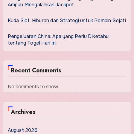
Ampuh Mengalahkan Jackpot
Kuda Slot: Hiburan dan Strategi untuk Pemain Sejati
Pengeluaran China: Apa yang Perlu Diketahui
tentang Togel Hari Ini
Recent Comments
No comments to show.
Archives
August 2026