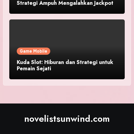
Strategi Ampuh Mengalahkan Jackpot
Game Mobile
Kuda Slot: Hiburan dan Strategi untuk
Pemain Sejati
novelistsunwind.com