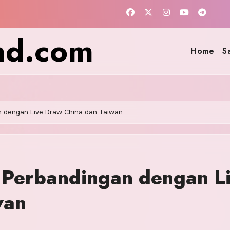
nd.com
Home
S
n dengan Live Draw China dan Taiwan
 Perbandingan dengan L
wan