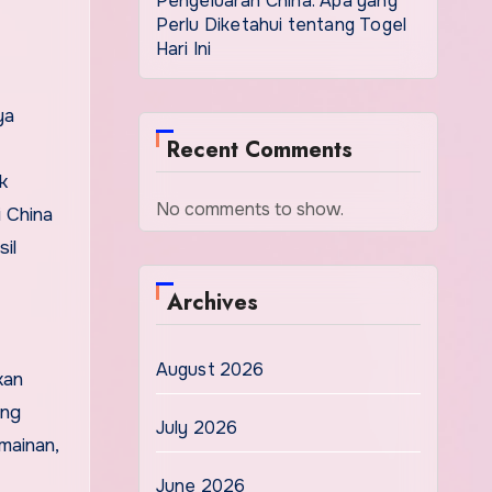
Pengeluaran China: Apa yang
Perlu Diketahui tentang Togel
Hari Ini
ya
Recent Comments
k
No comments to show.
i China
il
Archives
August 2026
kan
ang
July 2026
mainan,
June 2026