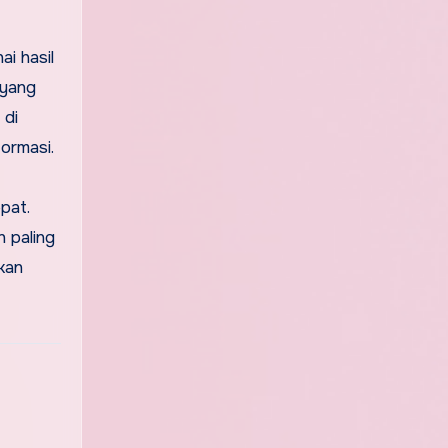
ai hasil
 yang
 di
ormasi.
pat.
 paling
kan