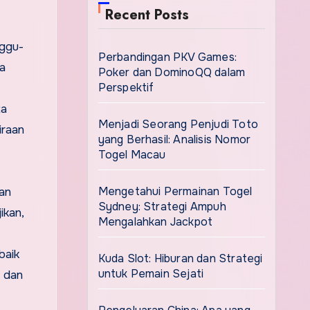
Recent Posts
Perbandingan PKV Games:
ra
Poker dan DominoQQ dalam
Perspektif
ta
Menjadi Seorang Penjudi Toto
iraan
yang Berhasil: Analisis Nomor
Togel Macau
Mengetahui Permainan Togel
an
Sydney: Strategi Ampuh
ikan,
Mengalahkan Jackpot
baik
Kuda Slot: Hiburan dan Strategi
untuk Pemain Sejati
i dan