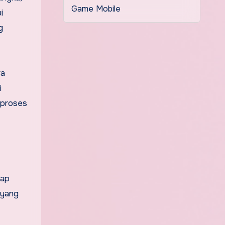
Game Mobile
i
g
ra
i
 proses
iap
 yang