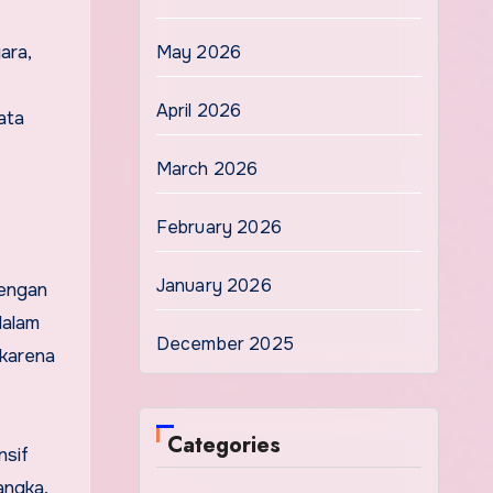
ara,
May 2026
April 2026
ata
March 2026
February 2026
January 2026
engan
dalam
December 2025
 karena
Categories
nsif
angka,