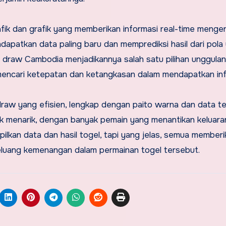
rafik dan grafik yang memberikan informasi real-time mengen
dapatkan data paling baru dan memprediksi hasil dari pola
ve draw Cambodia menjadikannya salah satu pilihan unggulan
mencari ketepatan dan ketangkasan dalam mendapatkan inf
 draw yang efisien, lengkap dengan paito warna dan data te
ik menarik, dengan banyak pemain yang menantikan keluaran
ilkan data dan hasil togel, tapi yang jelas, semua memberi
eluang kemenangan dalam permainan togel tersebut.