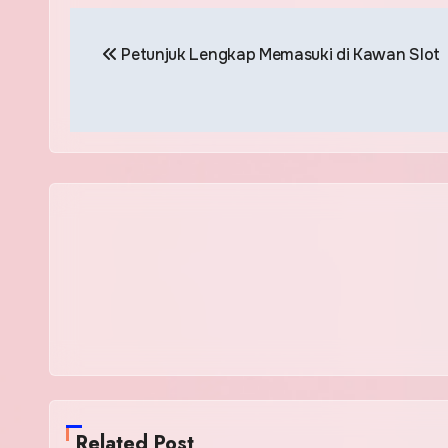
Post
Petunjuk Lengkap Memasuki di Kawan Slot
navigation
Related Post