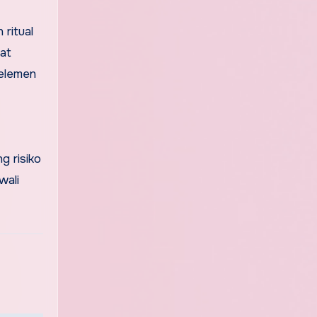
 ritual
pat
 elemen
g risiko
wali