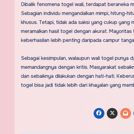
Dibalik fenomena togel wali, terdapat beraneka 
Sebagian individu mengandalkan mimpi, hitung-hit
khusus. Tetapi, tidak ada saksi yang cukup yang
meramalkan hasil togel dengan akurat. Mayoritas 
keberhasilan lebih penting daripada campur tanga
Sebagai kesimpulan, walaupun wali togel punya da
memandangnya dengan kritis. Masyarakat sebaikn
dan sebaiknya dilakukan dengan hati-hati. Keberu
togel bisa jadi tidak lebih dari khayalan yang me