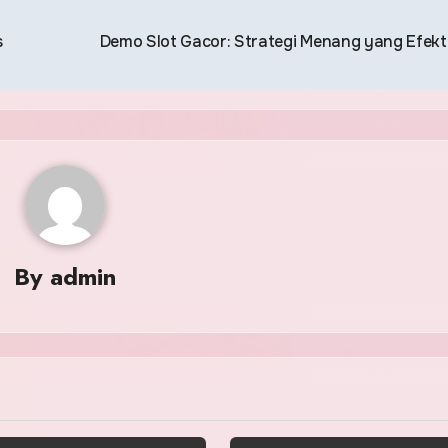
s
Demo Slot Gacor: Strategi Menang yang Efekt
By
admin