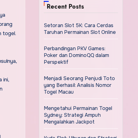
Recent Posts
nya
 orang
Setoran Slot 5K: Cara Cerdas
Taruhan Permainan Slot Online
 togel.
Perbandingan PKV Games:
Poker dan DominoQQ dalam
usulnya,
Perspektif
Menjadi Seorang Penjudi Toto
ini,
yang Berhasil: Analisis Nomor
n
Togel Macau
Mengetahui Permainan Togel
Sydney: Strategi Ampuh
Mengalahkan Jackpot
l