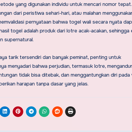
metode yang digunakan individu untuk mencari nomor tepat.
ungan dari peristiwa sehari-hari, atau malahan menggunakan
 memvalidasi pernyataan bahwa togel wali secara nyata da
hasil togel adalah produk dari lotre acak-acakan, sehingga
n supernatural.
ya tarik tersendiri dan banyak peminat, penting untuk
ya menyadari bahwa perjudian, termasuk lotre, mengandun
ntungan tidak bisa ditebak, dan menggantungkan diri pada 
mberikan harapan tanpa dasar yang jelas.