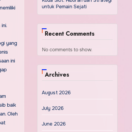
Kuda Slot: Hiburan dan Strategi
untuk Pemain Sejati
emiliki
ni.
Recent Comments
ogi yang
No comments to show.
enis
aan ini
gap
Archives
August 2026
lam
ib baik
July 2026
an. Oleh
pat
June 2026