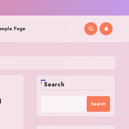
ample Page
Search
n
Search