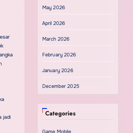
May 2026
April 2026
besar
March 2026
uk
 angka
February 2026
n
January 2026
December 2025
ka
a
Categories
 jadi
Game Mobile