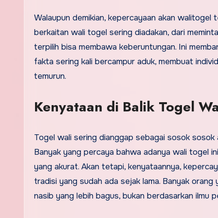
Walaupun demikian, kepercayaan akan walitogel te
berkaitan wali togel sering diadakan, dari memint
terpilih bisa membawa keberuntungan. Ini membang
fakta sering kali bercampur aduk, membuat indiv
temurun.
Kenyataan di Balik Togel Wa
Togel wali sering dianggap sebagai sosok sosok
Banyak yang percaya bahwa adanya wali togel i
yang akurat. Akan tetapi, kenyataannya, kepercay
tradisi yang sudah ada sejak lama. Banyak orang 
nasib yang lebih bagus, bukan berdasarkan ilmu 