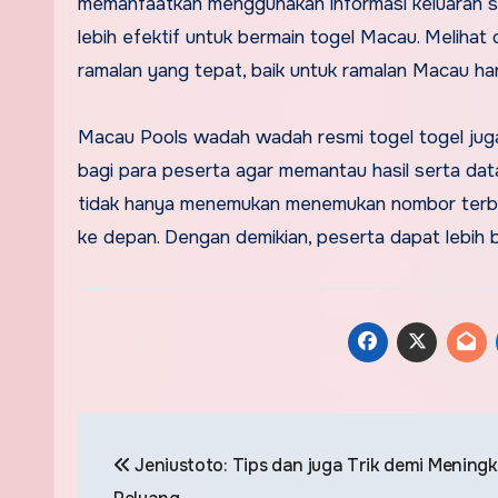
memanfaatkan menggunakan informasi keluaran s
lebih efektif untuk bermain togel Macau. Melihat
ramalan yang tepat, baik untuk ramalan Macau har
Macau Pools wadah wadah resmi togel togel jug
bagi para peserta agar memantau hasil serta data
tidak hanya menemukan menemukan nombor terbaru
ke depan. Dengan demikian, peserta dapat lebih 
Post
Jeniustoto: Tips dan juga Trik demi Mening
navigation