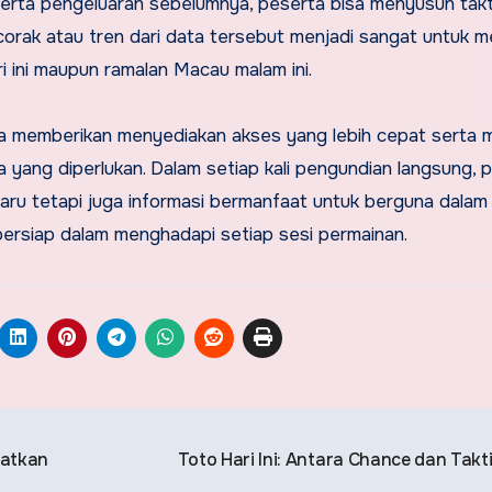
erta pengeluaran sebelumnya, peserta bisa menyusun takt
 corak atau tren dari data tersebut menjadi sangat untuk 
i ini maupun ramalan Macau malam ini.
a memberikan menyediakan akses yang lebih cepat serta 
 yang diperlukan. Dalam setiap kali pengundian langsung, 
 tetapi juga informasi bermanfaat untuk berguna dalam a
bersiap dalam menghadapi setiap sesi permainan.
katkan
Toto Hari Ini: Antara Chance dan Takt