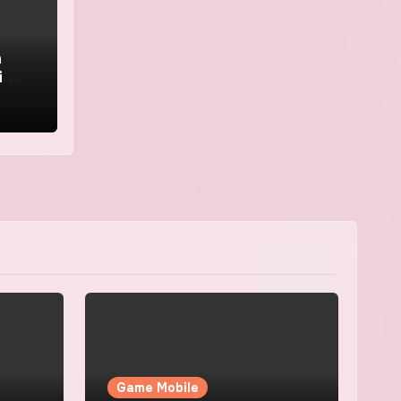
n
i
Game Mobile