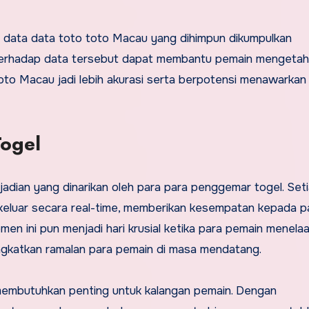
n data data toto toto Macau yang dihimpun dikumpulkan
 terhadap data tersebut dapat membantu pemain mengetahu
 toto Macau jadi lebih akurasi serta berpotensi menawarkan 
Togel
dian yang dinarikan oleh para para penggemar togel. Setia
 keluar secara real-time, memberikan kesempatan kepada p
men ini pun menjadi hari krusial ketika para pemain menela
ingkatkan ramalan para pemain di masa mendatang.
embutuhkan penting untuk kalangan pemain. Dengan