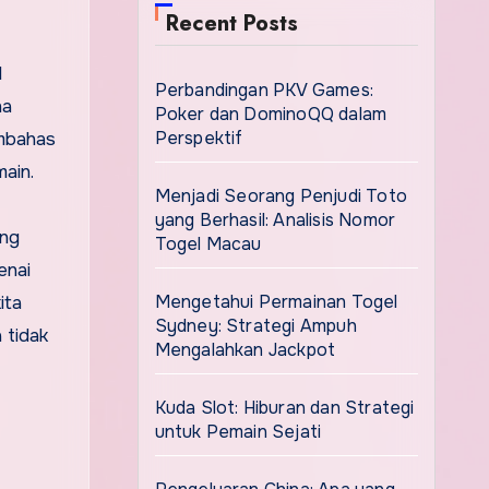
Recent Posts
Perbandingan PKV Games:
ha
Poker dan DominoQQ dalam
Perspektif
embahas
ain.
Menjadi Seorang Penjudi Toto
yang Berhasil: Analisis Nomor
ang
Togel Macau
nai
Mengetahui Permainan Togel
ita
Sydney: Strategi Ampuh
 tidak
Mengalahkan Jackpot
Kuda Slot: Hiburan dan Strategi
untuk Pemain Sejati