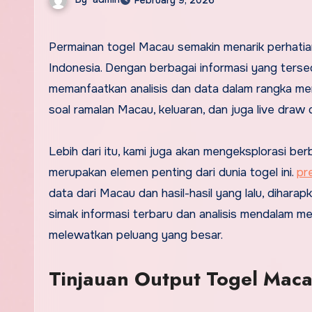
Permainan togel Macau semakin menarik perhatian penggemar angka, lebih-lebih di antara para pemain togel
Indonesia. Dengan berbagai informasi yang terse
memanfaatkan analisis dan data dalam rangka men
soal ramalan Macau, keluaran, dan juga live draw
Lebih dari itu, kami juga akan mengeksplorasi ber
merupakan elemen penting dari dunia togel ini.
pr
data dari Macau dan hasil-hasil yang lalu, dihara
simak informasi terbaru dan analisis mendalam men
melewatkan peluang yang besar.
Tinjauan Output Togel Mac