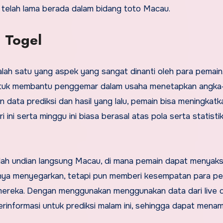
 telah lama berada dalam bidang toto Macau.
 Togel
lah satu yang aspek yang sangat dinanti oleh para pemain
an untuk membantu penggemar dalam usaha menetapkan angk
 data prediksi dan hasil yang lalu, pemain bisa meningkatk
ini serta minggu ini biasa berasal atas pola serta statisti
lah undian langsung Macau, di mana pemain dapat menyaks
hanya menyegarkan, tetapi pun memberi kesempatan para p
n mereka. Dengan menggunakan menggunakan data dari live 
rinformasi untuk prediksi malam ini, sehingga dapat mena