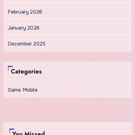
February 2026
January 2026
December 2025
Categories
Game Mobile
You Missed