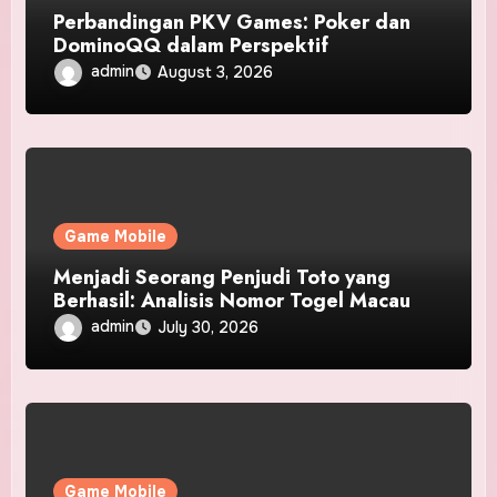
Perbandingan PKV Games: Poker dan
DominoQQ dalam Perspektif
admin
August 3, 2026
Game Mobile
Menjadi Seorang Penjudi Toto yang
Berhasil: Analisis Nomor Togel Macau
admin
July 30, 2026
Game Mobile