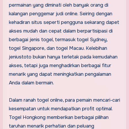
permainan yang diminati oleh banyak orang di
kalangan penggemar judi online. Seiring dengan
kehadiran situs seperti pengguna sekarang dapet
akses mudah dan cepat dalam berpartisipasi di
berbagai jenis togel, termasuk togel Sydney,
togel Singapore, dan togel Macau. Kelebihan
jeniustoto bukan hanya terletak pada kemudahan
akses, tetapi juga menghadirkan berbagai fitur
menarik yang dapat meningkatkan pengalaman
Anda dalam bermain.
Dalam ranah togel online, para pemain mencari-cari
kesempatan untuk mendapatkan profit optimal.
Togel Hongkong memberikan berbagai pilihan
taruhan menarik perhatian dan peluang