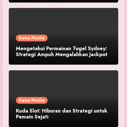
Game Mobile
Mengetahui Permainan Togel Sydney:
Strategi Ampuh Mengalahkan Jackpot
Game Mobile
Kuda Slot: Hiburan dan Strategi untuk
Pemain Sejati