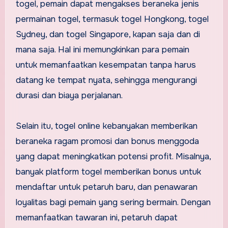
togel, pemain dapat mengakses beraneka jenis
permainan togel, termasuk togel Hongkong, togel
Sydney, dan togel Singapore, kapan saja dan di
mana saja. Hal ini memungkinkan para pemain
untuk memanfaatkan kesempatan tanpa harus
datang ke tempat nyata, sehingga mengurangi
durasi dan biaya perjalanan.
Selain itu, togel online kebanyakan memberikan
beraneka ragam promosi dan bonus menggoda
yang dapat meningkatkan potensi profit. Misalnya,
banyak platform togel memberikan bonus untuk
mendaftar untuk petaruh baru, dan penawaran
loyalitas bagi pemain yang sering bermain. Dengan
memanfaatkan tawaran ini, petaruh dapat