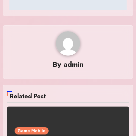
By
admin
Related Post
Game Mobile