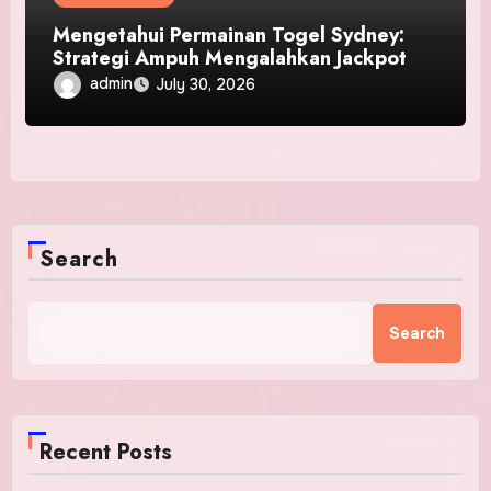
Mengetahui Permainan Togel Sydney:
Strategi Ampuh Mengalahkan Jackpot
admin
July 30, 2026
Search
Search
Recent Posts