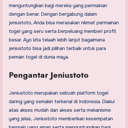
menguntungkan bagi mereka yang permainan
dengan benar. Dengan bergabung dalam
jeniustoto, Anda bisa merasakan nikmat permainan
togel yang seru serta berpeluang memberi profit
besar. Ayo kita telaah lebih lanjut bagaimana
jeniustoto bisa jadi pilihan terbaik untuk para
pemain togel di dunia maya.
Pengantar Jeniustoto
Jeniustoto merupakan sebuah platform togel
daring yang semakin terkenal di Indonesia. Diakui
atas akses mudah dan akses serta mekanisme
yang jelas, Jeniustoto memberikan kesempatan
bermain yang aman serta menguntungkan bagi