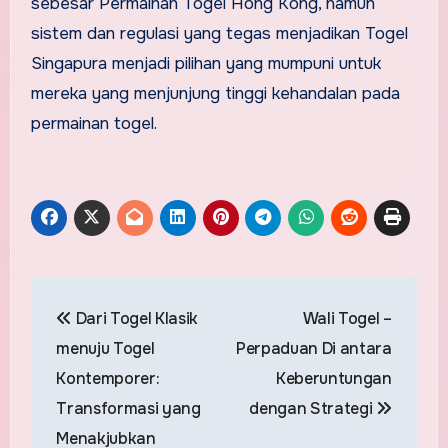
sebesar Permainan Togel Hong Kong, namun
sistem dan regulasi yang tegas menjadikan Togel
Singapura menjadi pilihan yang mumpuni untuk
mereka yang menjunjung tinggi kehandalan pada
permainan togel.
Post
Dari Togel Klasik
Wali Togel –
navigation
menuju Togel
Perpaduan Di antara
Kontemporer:
Keberuntungan
Transformasi yang
dengan Strategi
Menakjubkan