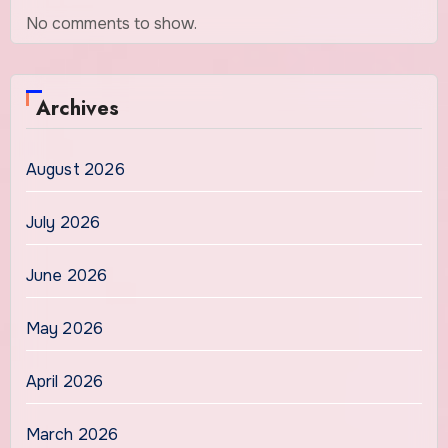
No comments to show.
Archives
August 2026
July 2026
June 2026
May 2026
April 2026
March 2026