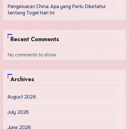
Pengeluaran China: Apa yang Perlu Diketahui
tentang Togel Hari Ini
Recent Comments
No comments to show.
Archives
August 2026
July 2026
June 2026