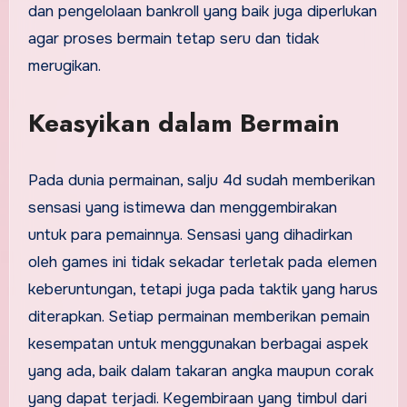
dan pengelolaan bankroll yang baik juga diperlukan
agar proses bermain tetap seru dan tidak
merugikan.
Keasyikan dalam Bermain
Pada dunia permainan, salju 4d sudah memberikan
sensasi yang istimewa dan menggembirakan
untuk para pemainnya. Sensasi yang dihadirkan
oleh games ini tidak sekadar terletak pada elemen
keberuntungan, tetapi juga pada taktik yang harus
diterapkan. Setiap permainan memberikan pemain
kesempatan untuk menggunakan berbagai aspek
yang ada, baik dalam takaran angka maupun corak
yang dapat terjadi. Kegembiraan yang timbul dari