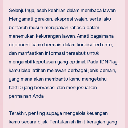
Selanjutnya, asah keahlian dalam membaca lawan.
Mengamati gerakan, ekspresi wajah, serta laku
bertaruh musuh merupakan rahasia dalam
menemukan kekurangan lawan. Amati bagaimana
opponent kamu bermain dalam kondisi tertentu,
dan manfaatkan informasi tersebut untuk
mengambil keputusan yang optimal. Pada IDNPlay,
kamu bisa latihan melawan berbagai jenis pemain,
yang mana akan membantu kamu mengetahui
taktik yang bervariasi dan menyesuaikan
permainan Anda.
Terakhir, penting supaya mengelola keuangan
kamu secara bijak. Tentukanlah limit kerugian yang