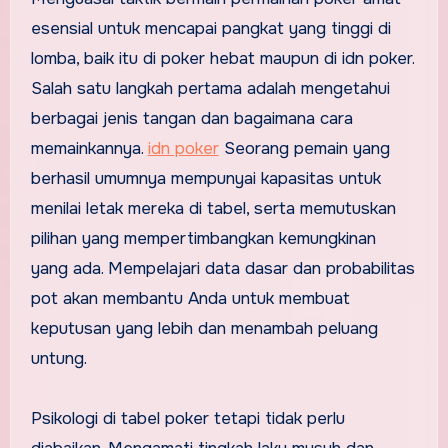
esensial untuk mencapai pangkat yang tinggi di
lomba, baik itu di poker hebat maupun di idn poker.
Salah satu langkah pertama adalah mengetahui
berbagai jenis tangan dan bagaimana cara
memainkannya.
idn poker
Seorang pemain yang
berhasil umumnya mempunyai kapasitas untuk
menilai letak mereka di tabel, serta memutuskan
pilihan yang mempertimbangkan kemungkinan
yang ada. Mempelajari data dasar dan probabilitas
pot akan membantu Anda untuk membuat
keputusan yang lebih dan menambah peluang
untung.
Psikologi di tabel poker tetapi tidak perlu