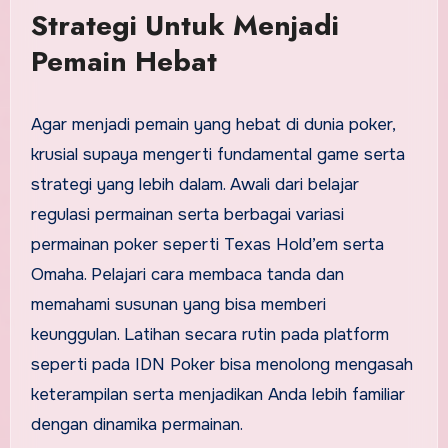
Strategi Untuk Menjadi
Pemain Hebat
Agar menjadi pemain yang hebat di dunia poker,
krusial supaya mengerti fundamental game serta
strategi yang lebih dalam. Awali dari belajar
regulasi permainan serta berbagai variasi
permainan poker seperti Texas Hold’em serta
Omaha. Pelajari cara membaca tanda dan
memahami susunan yang bisa memberi
keunggulan. Latihan secara rutin pada platform
seperti pada IDN Poker bisa menolong mengasah
keterampilan serta menjadikan Anda lebih familiar
dengan dinamika permainan.