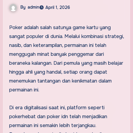
By
admin
April 1, 2026
Poker adalah salah satunya game kartu yang
sangat populer di dunia. Melalui kombinasi strategi,
nasib, dan keterampilan, permainan ini telah
menggugah minat banyak penggemar dari
beraneka kalangan. Dari pemula yang masih belajar
hingga ahli yang handal, setiap orang dapat
menemukan tantangan dan kenikmatan dalam
permainan ini.
Di era digitalisasi saat ini, platform seperti
pokerhebat dan poker idn telah menjadikan
permainan ini semakin lebih terjangkau.