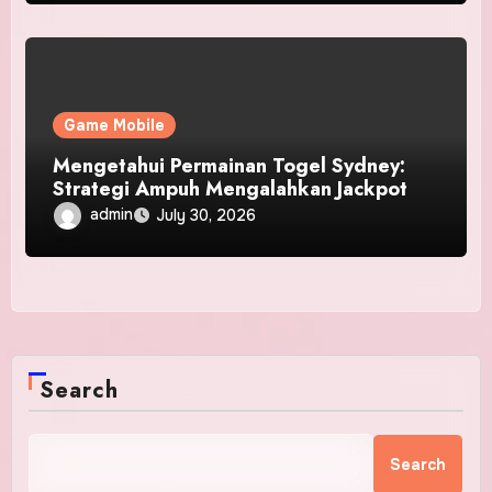
Game Mobile
Mengetahui Permainan Togel Sydney:
Strategi Ampuh Mengalahkan Jackpot
admin
July 30, 2026
Search
Search