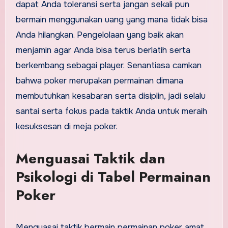
dapat Anda toleransi serta jangan sekali pun
bermain menggunakan uang yang mana tidak bisa
Anda hilangkan. Pengelolaan yang baik akan
menjamin agar Anda bisa terus berlatih serta
berkembang sebagai player. Senantiasa camkan
bahwa poker merupakan permainan dimana
membutuhkan kesabaran serta disiplin, jadi selalu
santai serta fokus pada taktik Anda untuk meraih
kesuksesan di meja poker.
Menguasai Taktik dan
Psikologi di Tabel Permainan
Poker
Menguasai taktik bermain permainan poker amat