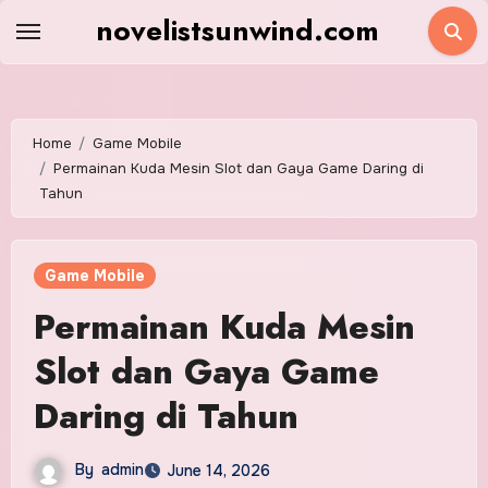
Skip
novelistsunwind.com
to
content
Home
Game Mobile
Permainan Kuda Mesin Slot dan Gaya Game Daring di
Tahun
Game Mobile
Permainan Kuda Mesin
Slot dan Gaya Game
Daring di Tahun
By
admin
June 14, 2026