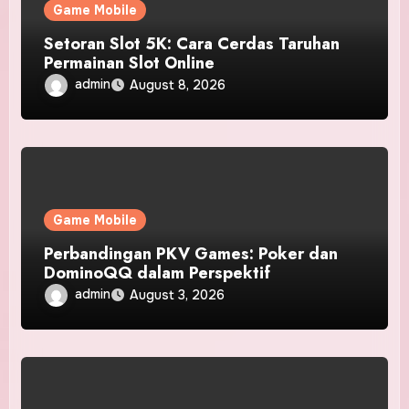
Game Mobile
Setoran Slot 5K: Cara Cerdas Taruhan
Permainan Slot Online
admin
August 8, 2026
Game Mobile
Perbandingan PKV Games: Poker dan
DominoQQ dalam Perspektif
admin
August 3, 2026