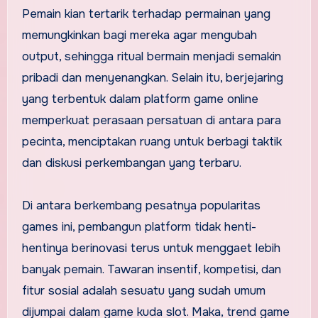
Pemain kian tertarik terhadap permainan yang
memungkinkan bagi mereka agar mengubah
output, sehingga ritual bermain menjadi semakin
pribadi dan menyenangkan. Selain itu, berjejaring
yang terbentuk dalam platform game online
memperkuat perasaan persatuan di antara para
pecinta, menciptakan ruang untuk berbagi taktik
dan diskusi perkembangan yang terbaru.
Di antara berkembang pesatnya popularitas
games ini, pembangun platform tidak henti-
hentinya berinovasi terus untuk menggaet lebih
banyak pemain. Tawaran insentif, kompetisi, dan
fitur sosial adalah sesuatu yang sudah umum
dijumpai dalam game kuda slot. Maka, trend game