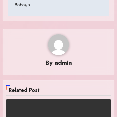
Bahaya
By
admin
Related Post