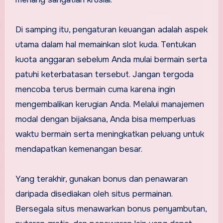
Di samping itu, pengaturan keuangan adalah aspek
utama dalam hal memainkan slot kuda. Tentukan
kuota anggaran sebelum Anda mulai bermain serta
patuhi keterbatasan tersebut. Jangan tergoda
mencoba terus bermain cuma karena ingin
mengembalikan kerugian Anda. Melalui manajemen
modal dengan bijaksana, Anda bisa memperluas
waktu bermain serta meningkatkan peluang untuk
mendapatkan kemenangan besar.
Yang terakhir, gunakan bonus dan penawaran
daripada disediakan oleh situs permainan.
Bersegala situs menawarkan bonus penyambutan,