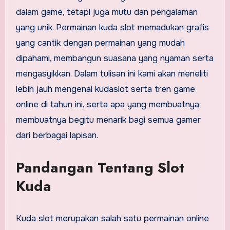
dalam game, tetapi juga mutu dan pengalaman
yang unik. Permainan kuda slot memadukan grafis
yang cantik dengan permainan yang mudah
dipahami, membangun suasana yang nyaman serta
mengasyikkan. Dalam tulisan ini kami akan meneliti
lebih jauh mengenai kudaslot serta tren game
online di tahun ini, serta apa yang membuatnya
membuatnya begitu menarik bagi semua gamer
dari berbagai lapisan.
Pandangan Tentang Slot
Kuda
Kuda slot merupakan salah satu permainan online