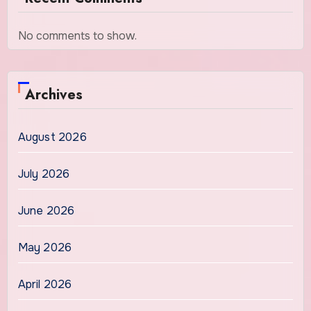
No comments to show.
Archives
August 2026
July 2026
June 2026
May 2026
April 2026