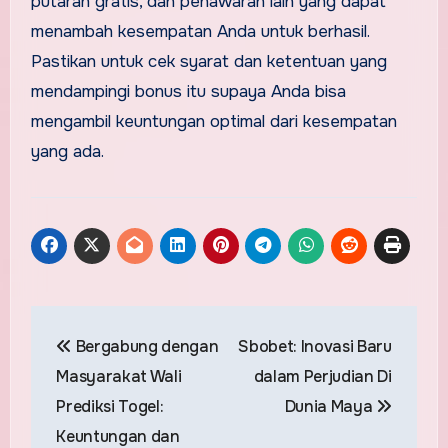
putaran gratis, dan penawaran lain yang dapat
menambah kesempatan Anda untuk berhasil.
Pastikan untuk cek syarat dan ketentuan yang
mendampingi bonus itu supaya Anda bisa
mengambil keuntungan optimal dari kesempatan
yang ada.
Post
Bergabung dengan
Sbobet: Inovasi Baru
navigation
Masyarakat Wali
dalam Perjudian Di
Prediksi Togel:
Dunia Maya
Keuntungan dan