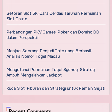
Setoran Slot 5K: Cara Cerdas Taruhan Permainan
Slot Online
Perbandingan PKV Games: Poker dan DominoQQ
dalam Perspektif
Menjadi Seorang Penjudi Toto yang Berhasil:
Analisis Nomor Togel Macau
Mengetahui Permainan Togel Sydney: Strategi
Ampuh Mengalahkan Jackpot
Kuda Slot: Hiburan dan Strategi untuk Pemain Sejati
Recent Comments