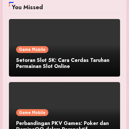
You Missed
Game Mobile
Setoran Slot 5K: Cara Cerdas Taruhan
Permainan Slot Online
Game Mobile
Perbandingan PKV Games: Poker dan