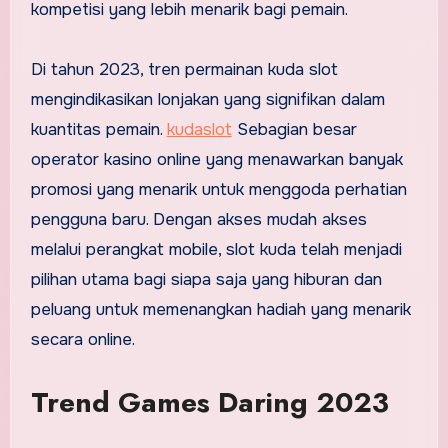
kompetisi yang lebih menarik bagi pemain.
Di tahun 2023, tren permainan kuda slot
mengindikasikan lonjakan yang signifikan dalam
kuantitas pemain.
kudaslot
Sebagian besar
operator kasino online yang menawarkan banyak
promosi yang menarik untuk menggoda perhatian
pengguna baru. Dengan akses mudah akses
melalui perangkat mobile, slot kuda telah menjadi
pilihan utama bagi siapa saja yang hiburan dan
peluang untuk memenangkan hadiah yang menarik
secara online.
Trend Games Daring 2023