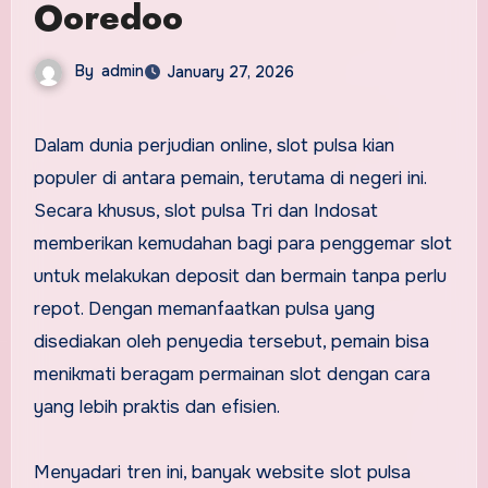
Ooredoo
By
admin
January 27, 2026
Dalam dunia perjudian online, slot pulsa kian
populer di antara pemain, terutama di negeri ini.
Secara khusus, slot pulsa Tri dan Indosat
memberikan kemudahan bagi para penggemar slot
untuk melakukan deposit dan bermain tanpa perlu
repot. Dengan memanfaatkan pulsa yang
disediakan oleh penyedia tersebut, pemain bisa
menikmati beragam permainan slot dengan cara
yang lebih praktis dan efisien.
Menyadari tren ini, banyak website slot pulsa