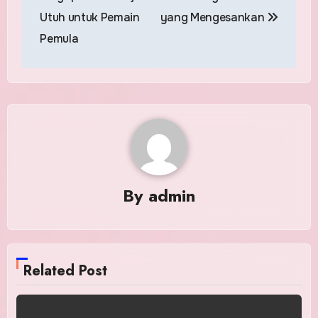
Utuh untuk Pemain
yang Mengesankan
Pemula
By
admin
Related Post