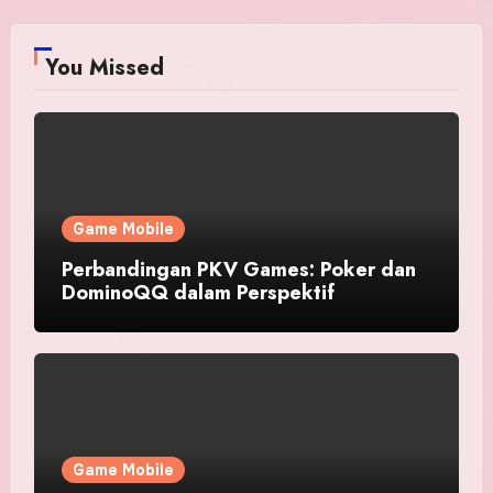
You Missed
Game Mobile
Perbandingan PKV Games: Poker dan
DominoQQ dalam Perspektif
Game Mobile