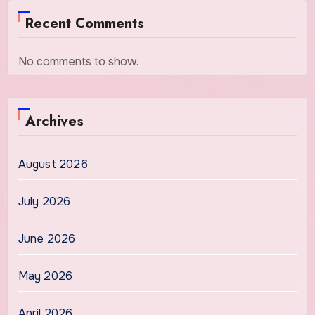
Recent Comments
No comments to show.
Archives
August 2026
July 2026
June 2026
May 2026
April 2026