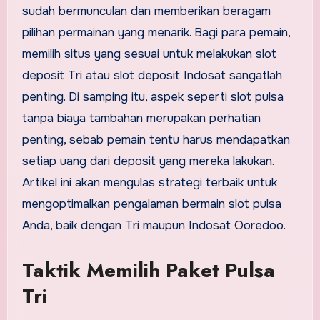
sudah bermunculan dan memberikan beragam
pilihan permainan yang menarik. Bagi para pemain,
memilih situs yang sesuai untuk melakukan slot
deposit Tri atau slot deposit Indosat sangatlah
penting. Di samping itu, aspek seperti slot pulsa
tanpa biaya tambahan merupakan perhatian
penting, sebab pemain tentu harus mendapatkan
setiap uang dari deposit yang mereka lakukan.
Artikel ini akan mengulas strategi terbaik untuk
mengoptimalkan pengalaman bermain slot pulsa
Anda, baik dengan Tri maupun Indosat Ooredoo.
Taktik Memilih Paket Pulsa
Tri