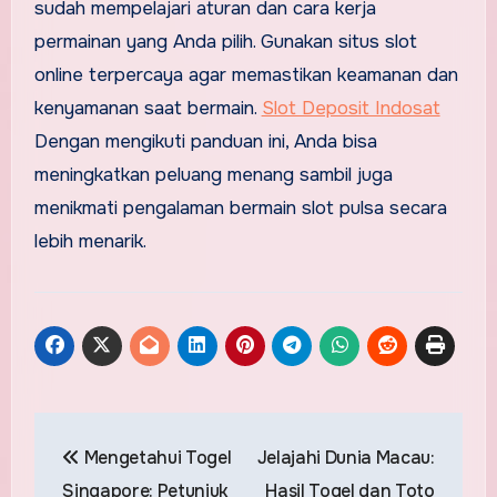
sudah mempelajari aturan dan cara kerja
permainan yang Anda pilih. Gunakan situs slot
online terpercaya agar memastikan keamanan dan
kenyamanan saat bermain.
Slot Deposit Indosat
Dengan mengikuti panduan ini, Anda bisa
meningkatkan peluang menang sambil juga
menikmati pengalaman bermain slot pulsa secara
lebih menarik.
Post
Mengetahui Togel
Jelajahi Dunia Macau:
navigation
Singapore: Petunjuk
Hasil Togel dan Toto