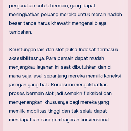
pergunakan untuk bermain, yang dapat
meningkatkan peluang mereka untuk meraih hadiah
besar tanpa harus khawatir mengenai biaya
tambahan.
Keuntungan lain dari slot pulsa Indosat termasuk
aksesibilitasnya. Para pemain dapat mudah
menjangkau layanan ini saat dibutuhkan dan di
mana saja, asal sepanjang mereka memiliki koneksi
jaringan yang baik. Kondisi ini mengakibatkan
proses bermain slot jadi semakin fleksibel dan
menyenangkan, khususnya bagi mereka yang
memiliki mobilitas tinggi dan tak selalu dapat
mendapatkan cara pembayaran konvensional.