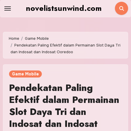
Skip
novelistsunwind.com
to
content
Home
Game Mobile
Pendekatan Paling Efektif dalam Permainan Slot Daya Tri
dan Indosat dan Indosat Ooredoo
Game Mobile
Pendekatan Paling
Efektif dalam Permainan
Slot Daya Tri dan
Indosat dan Indosat