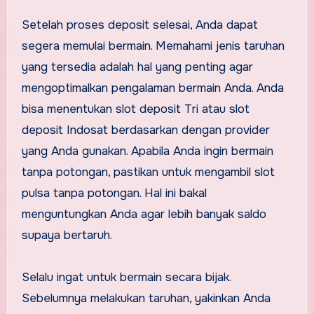
Setelah proses deposit selesai, Anda dapat
segera memulai bermain. Memahami jenis taruhan
yang tersedia adalah hal yang penting agar
mengoptimalkan pengalaman bermain Anda. Anda
bisa menentukan slot deposit Tri atau slot
deposit Indosat berdasarkan dengan provider
yang Anda gunakan. Apabila Anda ingin bermain
tanpa potongan, pastikan untuk mengambil slot
pulsa tanpa potongan. Hal ini bakal
menguntungkan Anda agar lebih banyak saldo
supaya bertaruh.
Selalu ingat untuk bermain secara bijak.
Sebelumnya melakukan taruhan, yakinkan Anda