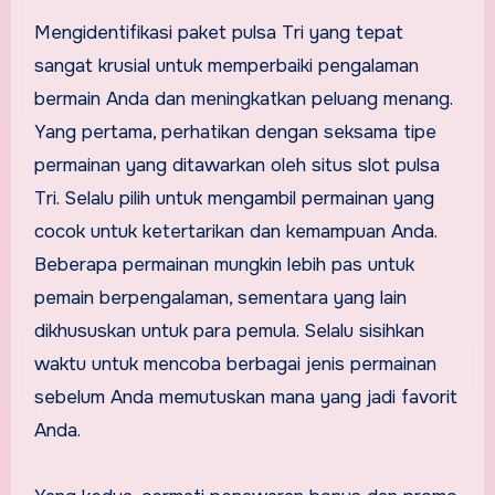
Mengidentifikasi paket pulsa Tri yang tepat
sangat krusial untuk memperbaiki pengalaman
bermain Anda dan meningkatkan peluang menang.
Yang pertama, perhatikan dengan seksama tipe
permainan yang ditawarkan oleh situs slot pulsa
Tri. Selalu pilih untuk mengambil permainan yang
cocok untuk ketertarikan dan kemampuan Anda.
Beberapa permainan mungkin lebih pas untuk
pemain berpengalaman, sementara yang lain
dikhususkan untuk para pemula. Selalu sisihkan
waktu untuk mencoba berbagai jenis permainan
sebelum Anda memutuskan mana yang jadi favorit
Anda.