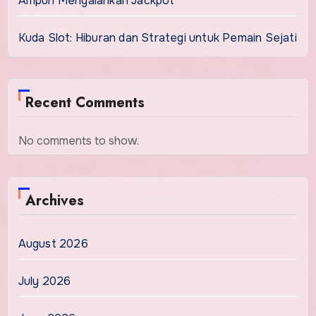
Ampuh Mengalahkan Jackpot
Kuda Slot: Hiburan dan Strategi untuk Pemain Sejati
Recent Comments
No comments to show.
Archives
August 2026
July 2026