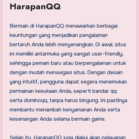
HarapanQQ
Bermain di HarapanQQ menawarkan berbagai
keuntungan yang menjadikan pengalaman
bertaruh Anda lebih menyenangkan. Di awal, situs
ini memiliki antarmuka yang sangat user-friendly,
sehingga pemain baru atau berpengalaman untuk
dengan mudah menavigasi situs. Dengan desain
yang intuitif, pengguna dapat segera menemukan
permainan kesukaan Anda, seperti bandar qq
serta dominoqq, tanpa harus bingung. Ini pastinya
membantu menambah kenyamanan Anda serta
kesenangan Anda selama bermain game.
Selain itu, HarapanQQ juga diakui akan pelayanan