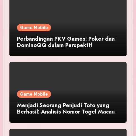
Game Mobile
Perbandingan PKV Games: Poker dan
DominoQQ dalam Perspektif
Game Mobile
Menjadi Seorang Penjudi Toto yang
Berhasil: Analisis Nomor Togel Macau