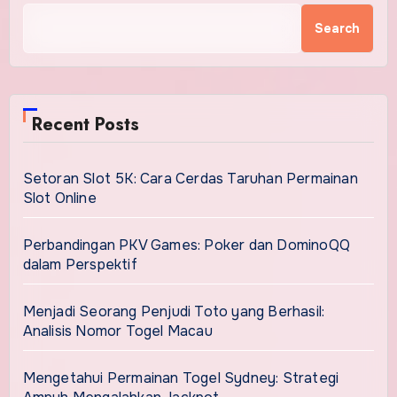
Search
Recent Posts
Setoran Slot 5K: Cara Cerdas Taruhan Permainan
Slot Online
Perbandingan PKV Games: Poker dan DominoQQ
dalam Perspektif
Menjadi Seorang Penjudi Toto yang Berhasil:
Analisis Nomor Togel Macau
Mengetahui Permainan Togel Sydney: Strategi