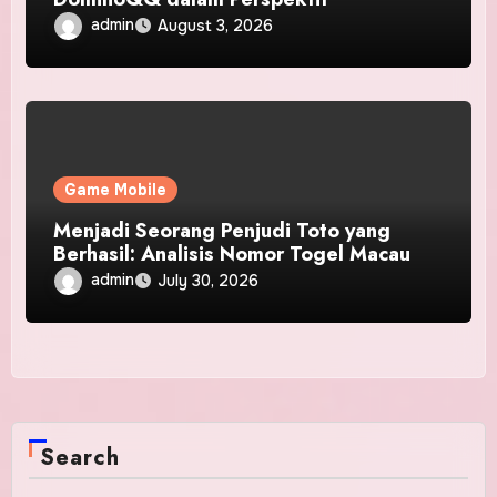
admin
August 3, 2026
Game Mobile
Menjadi Seorang Penjudi Toto yang
Berhasil: Analisis Nomor Togel Macau
admin
July 30, 2026
Search