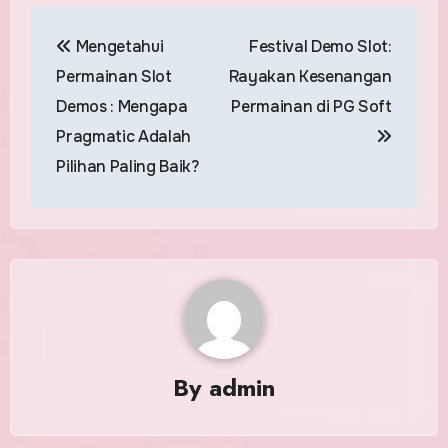
Post
Mengetahui
Festival Demo Slot:
navigation
Permainan Slot
Rayakan Kesenangan
Demos : Mengapa
Permainan di PG Soft
Pragmatic Adalah
Pilihan Paling Baik?
By
admin