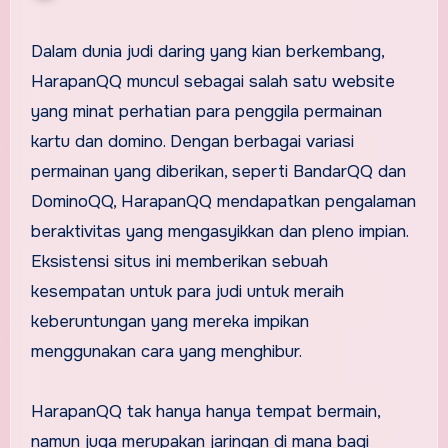
Dalam dunia judi daring yang kian berkembang,
HarapanQQ muncul sebagai salah satu website
yang minat perhatian para penggila permainan
kartu dan domino. Dengan berbagai variasi
permainan yang diberikan, seperti BandarQQ dan
DominoQQ, HarapanQQ mendapatkan pengalaman
beraktivitas yang mengasyikkan dan pleno impian.
Eksistensi situs ini memberikan sebuah
kesempatan untuk para judi untuk meraih
keberuntungan yang mereka impikan
menggunakan cara yang menghibur.
HarapanQQ tak hanya hanya tempat bermain,
namun juga merupakan jaringan di mana bagi