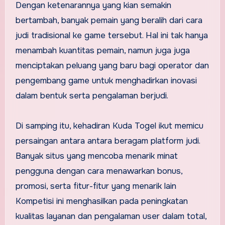
Dengan ketenarannya yang kian semakin
bertambah, banyak pemain yang beralih dari cara
judi tradisional ke game tersebut. Hal ini tak hanya
menambah kuantitas pemain, namun juga juga
menciptakan peluang yang baru bagi operator dan
pengembang game untuk menghadirkan inovasi
dalam bentuk serta pengalaman berjudi.
Di samping itu, kehadiran Kuda Togel ikut memicu
persaingan antara antara beragam platform judi.
Banyak situs yang mencoba menarik minat
pengguna dengan cara menawarkan bonus,
promosi, serta fitur-fitur yang menarik lain
Kompetisi ini menghasilkan pada peningkatan
kualitas layanan dan pengalaman user dalam total,