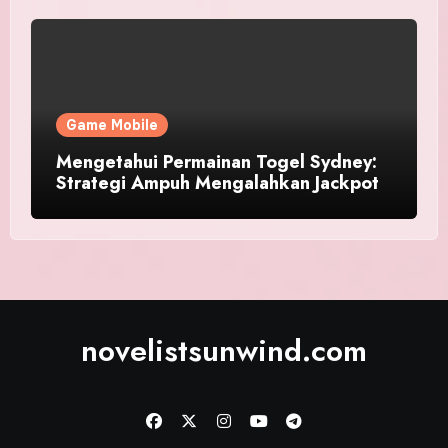
Game Mobile
Mengetahui Permainan Togel Sydney:
Strategi Ampuh Mengalahkan Jackpot
novelistsunwind.com