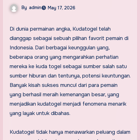
By
admin
May 17, 2026
Di dunia permainan angka, Kudatogel telah
dianggap sebagai sebuah pilihan favorit pemain di
Indonesia. Dari berbagai keunggulan yang,
beberapa orang yang mengarahkan perhatian
mereka ke kuda togel sebagai sumber salah satu
sumber hiburan dan tentunya, potensi keuntungan.
Banyak kisah sukses muncul dari para pemain
yang berhasil meraih kemenangan besar, yang
menjadikan kudatogel menjadi fenomena menarik
yang layak untuk dibahas.
Kudatogel tidak hanya menawarkan peluang dalam