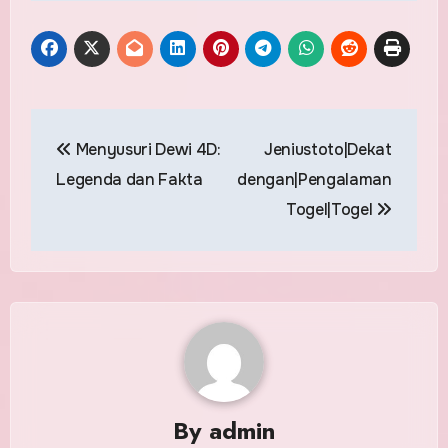
Post
Menyusuri Dewi 4D:
Jeniustoto|Dekat
navigation
Legenda dan Fakta
dengan|Pengalaman
Togel|Togel
By
admin