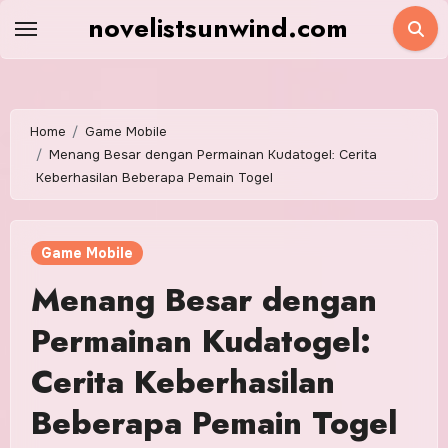
Skip
novelistsunwind.com
to
content
Home
Game Mobile
Menang Besar dengan Permainan Kudatogel: Cerita
Keberhasilan Beberapa Pemain Togel
Game Mobile
Menang Besar dengan
Permainan Kudatogel:
Cerita Keberhasilan
Beberapa Pemain Togel