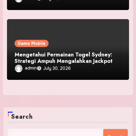
Game Mobile
Mengetahui Permainan Togel Sydney:
Strategi Ampuh Mengalahkan Jackpot
admin
July 30, 2026
Search