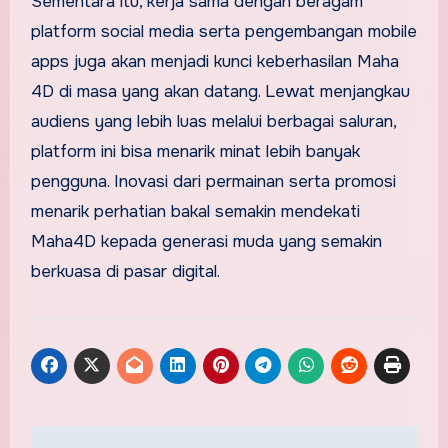
Sementara itu, kerja sama dengan beragam
platform social media serta pengembangan mobile
apps juga akan menjadi kunci keberhasilan Maha
4D di masa yang akan datang. Lewat menjangkau
audiens yang lebih luas melalui berbagai saluran,
platform ini bisa menarik minat lebih banyak
pengguna. Inovasi dari permainan serta promosi
menarik perhatian bakal semakin mendekati
Maha4D kepada generasi muda yang semakin
berkuasa di pasar digital.
Post