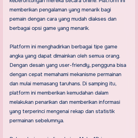
keberuntungan mereka secara online. Platform ini
memberikan pengalaman yang menarik bagi
pemain dengan cara yang mudah diakses dan
berbagai opsi game yang menarik.
Platform ini menghadirkan berbagai tipe game
angka yang dapat dimainkan oleh semua orang.
Dengan desain yang user-friendly, pengguna bisa
dengan cepat memahami mekanisme permainan
dan mulai memasang taruhans. Di samping itu,
platform ini memberikan kemudahan dalam
melakukan penarikan dan memberikan informasi
yang terperinci mengenai rekap dan statistik
permainan sebelumnya.