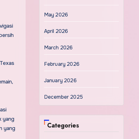
May 2026
vigasi
April 2026
bersih
March 2026
 Texas
February 2026
January 2026
emain,
December 2025
asi
k yang
Categories
an yang