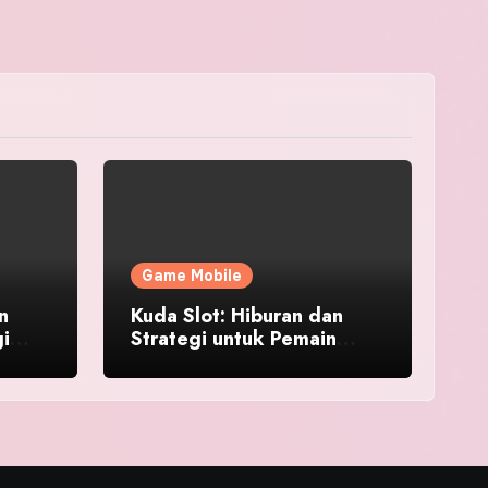
Game Mobile
n
Kuda Slot: Hiburan dan
gi
Strategi untuk Pemain
Sejati