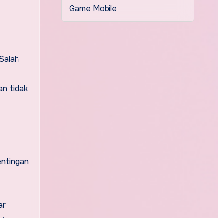
Game Mobile
Salah
n tidak
entingan
ar