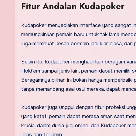
Fitur Andalan Kudapoker
Kudapoker menyediakan interface yang sangat int
memungkinkan pemain baru untuk tak lama menger
juga membuat kesan bermain jadi luar biasa, dan
Selain itu, Kudapoker menghadirkan beragam varia
Hold’em sampai jenis lain, pemain dapat memilih 
Beragamnya pilihan ini bukan hanya memperbaiki
tanpa memandang asal usul mereka, dapat mencar
Kudapoker juga unggul dengan fitur proteksi ungg
yang ketat, pemain dapat merasa aman saat men
krusial dalam dunia judi online, dan Kudapoker 
jelas dan terjamin.