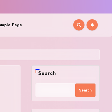
ample Page
Search
Search