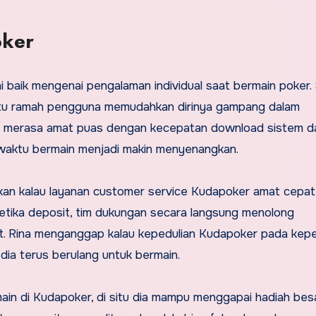
oker
baik mengenai pengalaman individual saat bermain poker. 
 itu ramah pengguna memudahkan dirinya gampang dalam
ia merasa amat puas dengan kecepatan download sistem da
waktu bermain menjadi makin menyenangkan.
utkan kalau layanan customer service Kudapoker amat cepat
etika deposit, tim dukungan secara langsung menolong
. Rina menganggap kalau kepedulian Kudapoker pada kep
ia terus berulang untuk bermain.
main di Kudapoker, di situ dia mampu menggapai hadiah bes