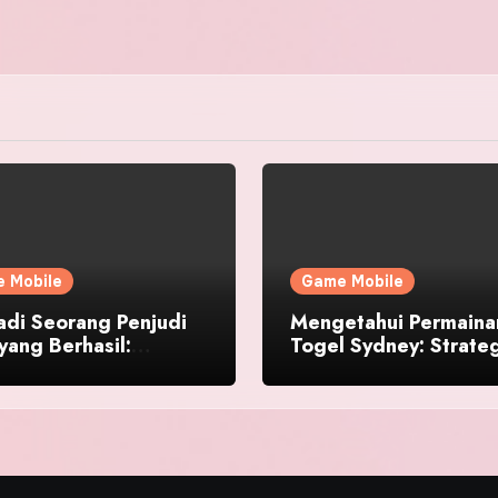
 Mobile
Game Mobile
adi Seorang Penjudi
Mengetahui Permaina
yang Berhasil:
Togel Sydney: Strate
sis Nomor Togel
Ampuh Mengalahkan
u
Jackpot