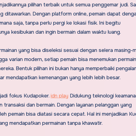
dikannya pilihan terbaik untuk semua penggemar judi. Sa
 ditawarkan. Dengan platform online, pemain dapat deng
 saja, tanpa perlu pergi ke lokasi fisik. Ini begitu
nya kesibukan dan ingin bermain dalam waktu luang.
mainan yang bisa diseleksi sesuai dengan selera masing-
hingga varian modern, setiap pemain bisa menemukan permai
mereka. Bentuk pilihan ini bukan hanya memperbaiki pengal
r mendapatkan kemenangan yang lebih lebih besar.
jadi fokus Kudapoker.
idn play
Didukung teknologi keamana
n transaksi dan bermain. Dengan layanan pelanggan yang
leh pemain bisa diatasi secara cepat. Hal ini menjadikan K
yang mendapatkan permainan tanpa khawatir.