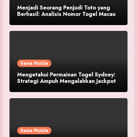
Menjadi Seorang Penjudi Toto yang
Berhasil: Analisis Nomor Togel Macau
Game Mobile
Mengetahui Permainan Togel Sydney:
Strategi Ampuh Mengalahkan Jackpot
Game Mobile