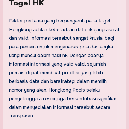
Togel HK
Faktor pertama yang berpengaruh pada togel
Hongkong adalah keberadaan data hk yang akurat
dan valid. Informasi tersebut sangat krusial bagi
para pemain untuk menganalisis pola dan angka
yang muncul dalam hasil hk. Dengan adanya
informasi informasi yang valid valid, sejumlah
pemain dapat membuat prediksi yang lebih
berbasis data dan berstrategi dalam memilih
nomor yang akan. Hongkong Pools selaku
penyelenggara resmi juga berkontribusi signifikan
dalam menyediakan informasi tersebut secara
transparan.