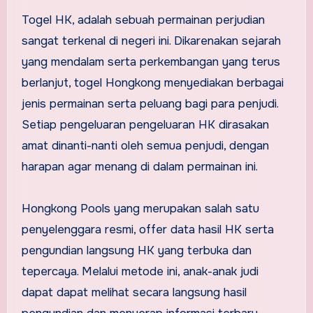
Togel HK, adalah sebuah permainan perjudian
sangat terkenal di negeri ini. Dikarenakan sejarah
yang mendalam serta perkembangan yang terus
berlanjut, togel Hongkong menyediakan berbagai
jenis permainan serta peluang bagi para penjudi.
Setiap pengeluaran pengeluaran HK dirasakan
amat dinanti-nanti oleh semua penjudi, dengan
harapan agar menang di dalam permainan ini.
Hongkong Pools yang merupakan salah satu
penyelenggara resmi, offer data hasil HK serta
pengundian langsung HK yang terbuka dan
tepercaya. Melalui metode ini, anak-anak judi
dapat dapat melihat secara langsung hasil