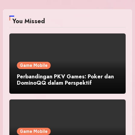
You Missed
Game Mobile
Perbandingan PKV Games: Poker dan
DominoQQ dalam Perspektif
Game Mobile