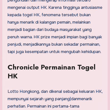
pengundian dan menyerap informasi terbaru
mengenai output HK. Karena tingginya antusiasme
kepada togel HK, fenomena tersebut bukan
hanya menarik di kalangan pemain, melainkan
menjadi bagian dari budaya masyarakat yang
penuh warna. HK prize menjadi impian bagi banyak
penjudi, menjadikannya bukan sekadar permainan,
tapi juga kesempatan untuk mengubah kehidupan.
Chronicle Permainan Togel
HK
Lotto Hongkong, dan dikenal sebagai keluaran HK,
mempunyai sejarah yang panjang|danmenarik
perhatian. Permainan ini pertama-tama