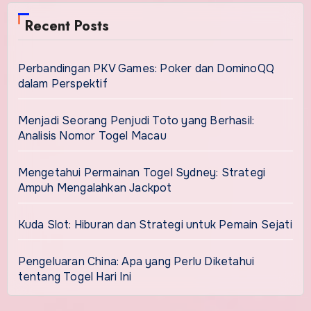
Recent Posts
Perbandingan PKV Games: Poker dan DominoQQ
dalam Perspektif
Menjadi Seorang Penjudi Toto yang Berhasil:
Analisis Nomor Togel Macau
Mengetahui Permainan Togel Sydney: Strategi
Ampuh Mengalahkan Jackpot
Kuda Slot: Hiburan dan Strategi untuk Pemain Sejati
Pengeluaran China: Apa yang Perlu Diketahui
tentang Togel Hari Ini