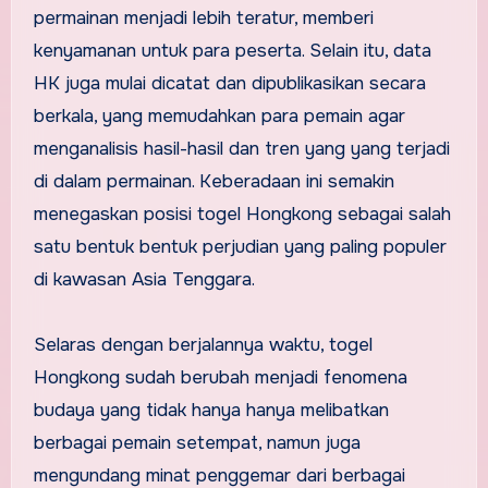
permainan menjadi lebih teratur, memberi
kenyamanan untuk para peserta. Selain itu, data
HK juga mulai dicatat dan dipublikasikan secara
berkala, yang memudahkan para pemain agar
menganalisis hasil-hasil dan tren yang yang terjadi
di dalam permainan. Keberadaan ini semakin
menegaskan posisi togel Hongkong sebagai salah
satu bentuk bentuk perjudian yang paling populer
di kawasan Asia Tenggara.
Selaras dengan berjalannya waktu, togel
Hongkong sudah berubah menjadi fenomena
budaya yang tidak hanya hanya melibatkan
berbagai pemain setempat, namun juga
mengundang minat penggemar dari berbagai