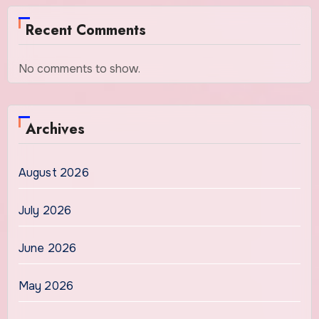
Recent Comments
No comments to show.
Archives
August 2026
July 2026
June 2026
May 2026