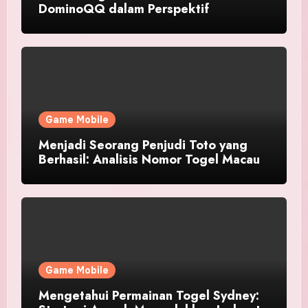
DominoQQ dalam Perspektif
Game Mobile
Menjadi Seorang Penjudi Toto yang
Berhasil: Analisis Nomor Togel Macau
Game Mobile
Mengetahui Permainan Togel Sydney: