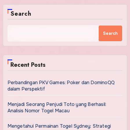
Search
Search
Recent Posts
Perbandingan PKV Games: Poker dan DominoQQ
dalam Perspektif
Menjadi Seorang Penjudi Toto yang Berhasil:
Analisis Nomor Togel Macau
Mengetahui Permainan Togel Sydney: Strategi