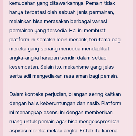
kemudahan yang ditawarkannya. Pemain tidak
hanya terbatasi oleh sebuah jenis permainan,
melainkan bisa merasakan berbagai variasi
permainan yang tersedia. Hal ini membuat
platform ini semakin lebih menarik, terutama bagi
mereka yang senang mencoba menduplikat
angka-angka harapan sendiri dalam setiap
kesempatan. Selain itu, mekanisme yang jelas
serta adil menyediakan rasa aman bagi pemain.
Dalam konteks perjudian, bilangan sering kaitkan
dengan hal s keberuntungan dan nasib. Platform
ini menangkap esensi ini dengan memberikan
ruang untuk pemain agar bisa mengekspresikan
aspirasi mereka melalui angka. Entah itu karena