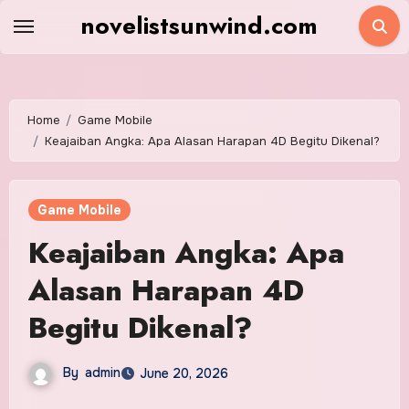
Skip
novelistsunwind.com
to
content
Home
Game Mobile
Keajaiban Angka: Apa Alasan Harapan 4D Begitu Dikenal?
Game Mobile
Keajaiban Angka: Apa
Alasan Harapan 4D
Begitu Dikenal?
By
admin
June 20, 2026