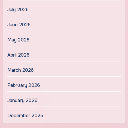
July 2026
June 2026
May 2026
April 2026
March 2026
February 2026
January 2026
December 2025