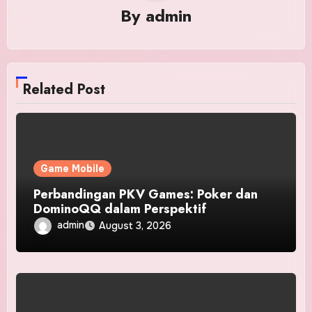
By
admin
Related Post
Game Mobile
Perbandingan PKV Games: Poker dan
DominoQQ dalam Perspektif
admin
August 3, 2026