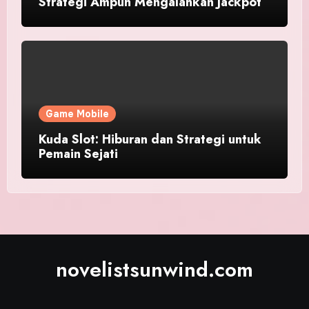
Strategi Ampuh Mengalahkan Jackpot
Game Mobile
Kuda Slot: Hiburan dan Strategi untuk
Pemain Sejati
novelistsunwind.com