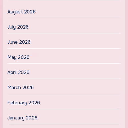
August 2026
July 2026
June 2026
May 2026
April 2026
March 2026
February 2026
January 2026