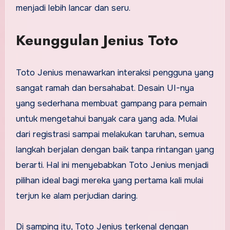
menjadi lebih lancar dan seru.
Keunggulan Jenius Toto
Toto Jenius menawarkan interaksi pengguna yang
sangat ramah dan bersahabat. Desain UI-nya
yang sederhana membuat gampang para pemain
untuk mengetahui banyak cara yang ada. Mulai
dari registrasi sampai melakukan taruhan, semua
langkah berjalan dengan baik tanpa rintangan yang
berarti. Hal ini menyebabkan Toto Jenius menjadi
pilihan ideal bagi mereka yang pertama kali mulai
terjun ke alam perjudian daring.
Di samping itu, Toto Jenius terkenal dengan