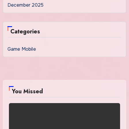
December 2025
Categories
Game Mobile
You Missed