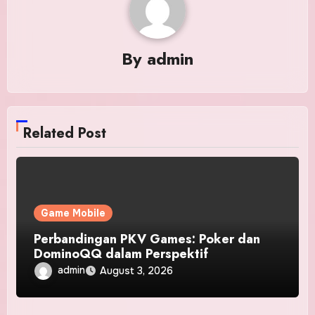
By
admin
Related Post
Game Mobile
Perbandingan PKV Games: Poker dan
DominoQQ dalam Perspektif
admin
August 3, 2026