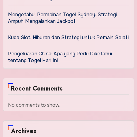
Mengetahui Permainan Togel Sydney: Strategi
Ampuh Mengalahkan Jackpot
Kuda Slot: Hiburan dan Strategi untuk Pemain Sejati
Pengeluaran China: Apa yang Perlu Diketahui
tentang Togel Hari Ini
Recent Comments
No comments to show.
Archives