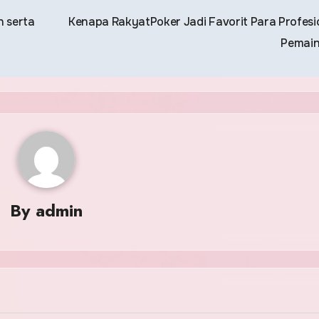
 serta
Kenapa RakyatPoker Jadi Favorit Para Profesi
Pemai
By
admin