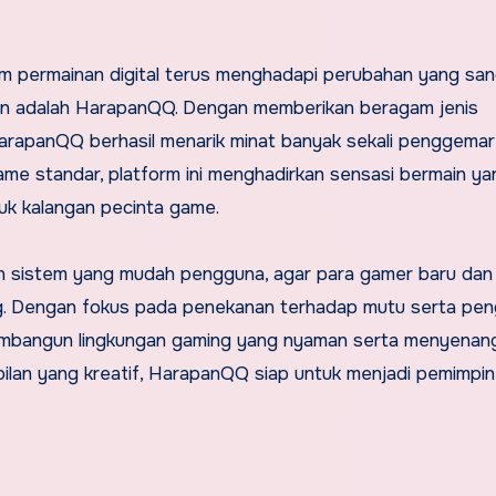
aun adalah HarapanQQ. Dengan memberikan beragam jenis
rapanQQ berhasil menarik minat banyak sekali penggema
ame standar, platform ini menghadirkan sensasi bermain ya
ntuk kalangan pecinta game.
an sistem yang mudah pengguna, agar para gamer baru dan
. Dengan fokus pada penekanan terhadap mutu serta pen
bangun lingkungan gaming yang nyaman serta menyenang
pilan yang kreatif, HarapanQQ siap untuk menjadi pemimpi