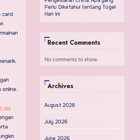
Pengeluaran China: Apa yang
Perlu Diketahui tentang Togel
Hari Ini
 card
an
ermainan
Recent Comments
No comments to show.
enarik.
ngan
Archives
 online.
August 2026
n qq
Dengan
July 2026
rta
ungkin
June 2026