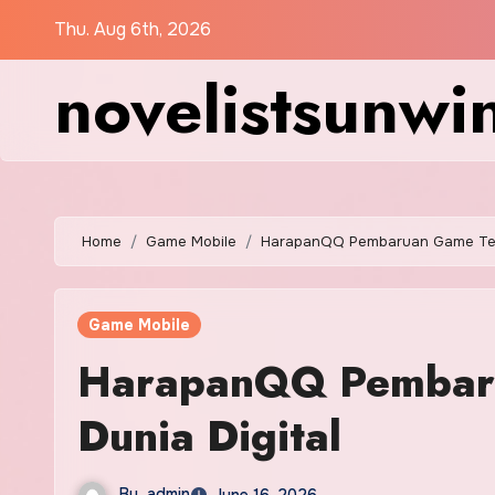
Skip
Thu. Aug 6th, 2026
to
novelistsunwi
content
Home
Game Mobile
HarapanQQ Pembaruan Game Terki
Game Mobile
HarapanQQ Pembaru
Dunia Digital
By
admin
June 16, 2026