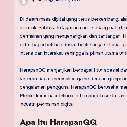
Di dalam masa digital yang terus berkembang, alam permainan digital terus menghadapi perubahan yang sangat
menarik. Salah satu layanan yang sedang naik d
permainan yang menyenangkan dan tantangan, Ha
di berbagai belahan dunia. Tidak hanya sekadar g
intens dan interaksi, sehingga ia pilihan utama u
HarapanQQ menjanjikan berbagai fitur spesial d
veteran dapat merasakan game dengan gampang
pengalaman pengguna, HarapanQQ berusaha mem
Melalui kombinasi teknologi tercanggih serta tam
industri permainan digital.
Apa Itu HarapanQQ