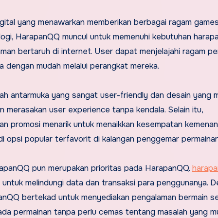
igital yang menawarkan memberikan berbagai ragam games
nologi, HarapanQQ muncul untuk memenuhi kebutuhan harap
an bertaruh di internet. User dapat menjelajahi ragam p
nya dengan mudah melalui perangkat mereka.
ah antarmuka yang sangat user-friendly dan desain yang m
merasakan user experience tanpa kendala. Selain itu,
dan promosi menarik untuk menaikkan kesempatan kemena
adi opsi popular terfavorit di kalangan penggemar permainan
apanQQ pun merupakan prioritas pada HarapanQQ.
harapa
 untuk melindungi data dan transaksi para penggunanya. 
panQQ bertekad untuk menyediakan pengalaman bermain se
ada permainan tanpa perlu cemas tentang masalah yang m