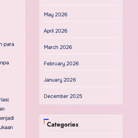
May 2026
April 2026
n para
March 2026
anpa
February 2026
January 2026
December 2025
asi.
an
enjadi
Categories
sukaan