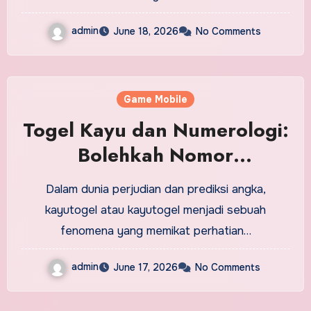
admin
June 18, 2026
No Comments
Game Mobile
Togel Kayu dan Numerologi:
Bolehkah Nomor
Menjunjung Makna?
Dalam dunia perjudian dan prediksi angka,
kayutogel atau kayutogel menjadi sebuah
fenomena yang memikat perhatian…
admin
June 17, 2026
No Comments