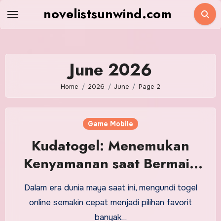
Skip
novelistsunwind.com
to
content
June 2026
Home
2026
June
Page 2
Game Mobile
Kudatogel: Menemukan
Kenyamanan saat Bermain
Permainan Togel Di Internet
Dalam era dunia maya saat ini, mengundi togel
online semakin cepat menjadi pilihan favorit
banyak…