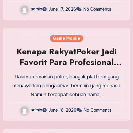
admin
June 17, 2026
No Comments
Game Mobile
Kenapa RakyatPoker Jadi
Favorit Para Profesional
Pemain?
Dalam permainan poker, banyak platform yang
menawarkan pengalaman bermain yang menarik.
Namun terdapat sebuah nama…
admin
June 16, 2026
No Comments