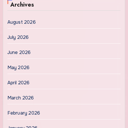
Archives
August 2026
July 2026
June 2026
May 2026
April 2026
March 2026
February 2026